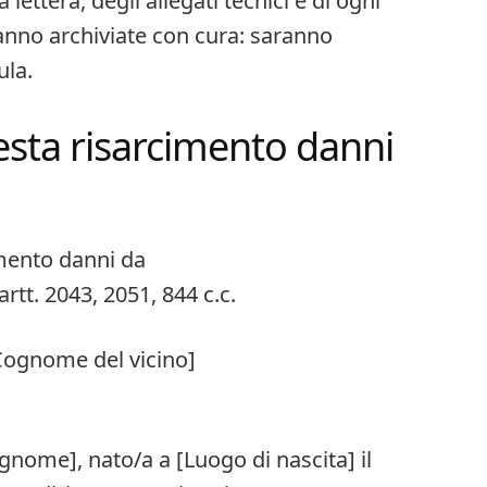
 lettera, degli allegati tecnici e di ogni
nno archiviate con cura: saranno
ula.
esta risarcimento danni
imento danni da
artt. 2043, 2051, 844 c.c.
 Cognome del vicino]
gnome], nato/a a [Luogo di nascita] il