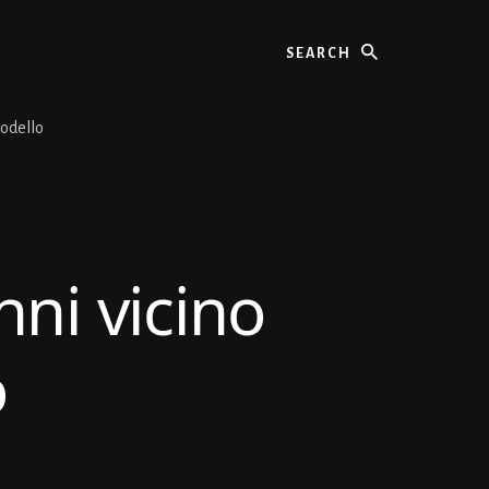
Search
Modello
nni vicino
o