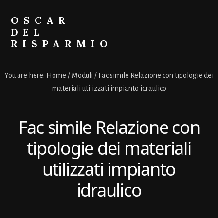
Skip
Skip
to
to
OSCAR
primary
content
DEL
sidebar
RISPARMIO
Soldi
Online
You are here:
Home
/
Moduli
/
Fac simile Relazione con tipologie dei
materiali utilizzati impianto idraulico
Fac simile Relazione con
tipologie dei materiali
utilizzati impianto
idraulico