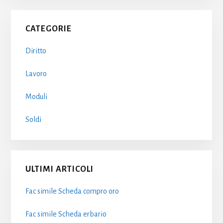
Primary
CATEGORIE
Sidebar
Diritto
Lavoro
Moduli
Soldi
ULTIMI ARTICOLI
Fac simile Scheda compro oro​
Fac simile Scheda erbario​