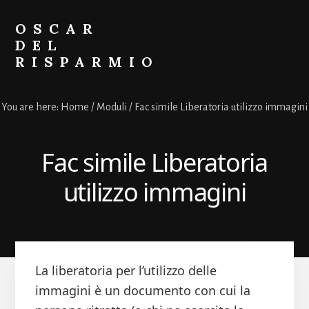
Skip
Skip
to
to
OSCAR
primary
content
DEL
sidebar
RISPARMIO
Soldi
Online
You are here:
Home
/
Moduli
/
Fac simile Liberatoria utilizzo immagini
Fac simile Liberatoria
utilizzo immagini
La liberatoria per l’utilizzo delle
immagini è un documento con cui la