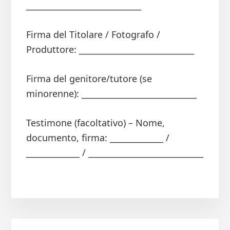
____________________________
Firma del Titolare / Fotografo /
Produttore: ____________________________
Firma del genitore/tutore (se
minorenne): ____________________________
Testimone (facoltativo) – Nome,
documento, firma: _____________ /
_____________ / ____________________________
Primary