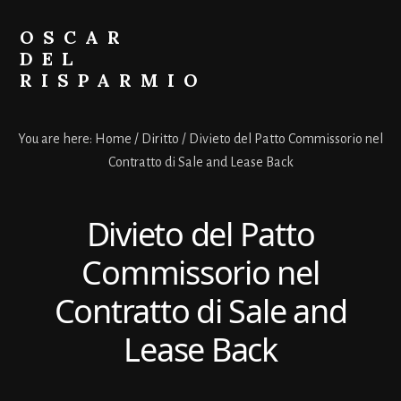
Skip
Skip
to
to
OSCAR
primary
content
DEL
sidebar
RISPARMIO
Soldi
Online
You are here:
Home
/
Diritto
/
Divieto del Patto Commissorio nel
Contratto di Sale and Lease Back
Divieto del Patto
Commissorio nel
Contratto di Sale and
Lease Back