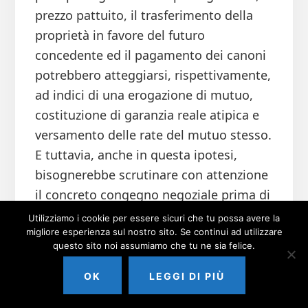
prezzo pattuito, il trasferimento della
proprietà in favore del futuro
concedente ed il pagamento dei canoni
potrebbero atteggiarsi, rispettivamente,
ad indici di una erogazione di mutuo,
costituzione di garanzia reale atipica e
versamento delle rate del mutuo stesso.
E tuttavia, anche in questa ipotesi,
bisognerebbe scrutinare con attenzione
il concreto congegno negoziale prima di
pervenire a non adeguatamente
Utilizziamo i cookie per essere sicuri che tu possa avere la
migliore esperienza sul nostro sito. Se continui ad utilizzare
ponderate conclusioni sulla sua
questo sito noi assumiamo che tu ne sia felice.
(il)liceità.
OK
LEGGI DI PIÙ
Essendo non sempre agevole condurre