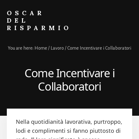
Skip
Skip
to
to
OSCAR
primary
content
DEL
sidebar
RISPARMIO
Soldi
Online
You are here:
Home
/
Lavoro
/
Come Incentivare i Collaboratori
Come Incentivare i
Collaboratori
Nella quotidianità lavorativa, purtroppo,
lodi e complimenti si fanno piuttosto di