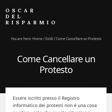
Skip
Skip
to
to
OSCAR
primary
content
DEL
sidebar
RISPARMIO
Soldi
Online
You are here:
Home
/
Soldi
/
Come Cancellare un Protesto
Come Cancellare un
Protesto
Essere iscritti presso il Registro
informatico dei protesti non è una cosa