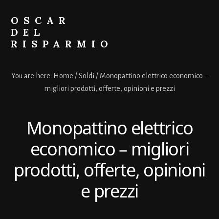
Skip
Skip
to
to
OSCAR
primary
content
DEL
sidebar
RISPARMIO
Soldi
Online
You are here:
Home
/
Soldi
/
Monopattino elettrico economico –
migliori prodotti, offerte, opinioni e prezzi
Monopattino elettrico
economico – migliori
prodotti, offerte, opinioni
e prezzi